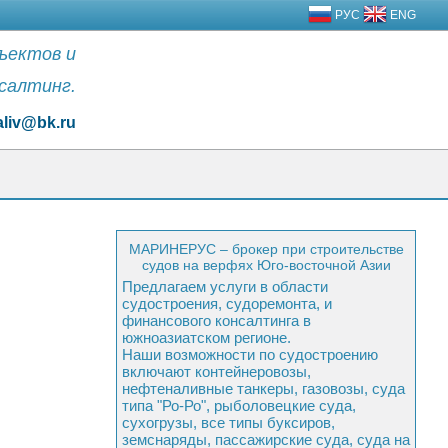
РУС
ENG
бъектов и
салтинг.
aliv@bk.ru
МАРИНЕРУС – брокер при строительстве
судов на верфях Юго-восточной Азии
Предлагаем услуги в области
судостроения, судоремонта, и
финансового консалтинга в
южноазиатском регионе.
Наши возможности по судостроению
включают контейнеровозы,
нефтеналивные танкеры, газовозы, суда
типа "Ро-Ро", рыболовецкие суда,
сухогрузы, все типы буксиров,
земснаряды, пассажирские суда, суда на