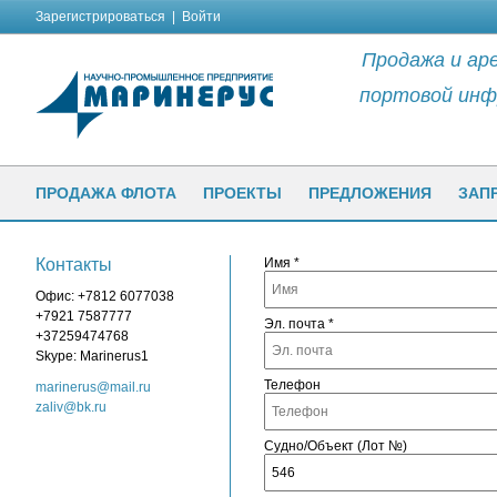
Зарегистрироваться
|
Войти
Продажа и аре
портовой инф
ПРОДАЖА ФЛОТА
ПРОЕКТЫ
ПРЕДЛОЖЕНИЯ
ЗАП
Контакты
Имя *
Офис: +7812 6077038
+7921 7587777
Эл. почта *
+37259474768
Skype: Marinerus1
Телефон
marinerus@mail.ru
zaliv@bk.ru
Судно/Объект (Лот №)