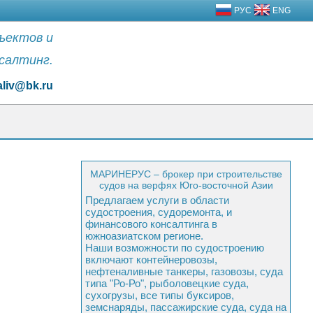
РУС
ENG
бъектов и
салтинг.
aliv@bk.ru
МАРИНЕРУС – брокер при строительстве
судов на верфях Юго-восточной Азии
Предлагаем услуги в области
судостроения, судоремонта, и
финансового консалтинга в
южноазиатском регионе.
Наши возможности по судостроению
включают контейнеровозы,
нефтеналивные танкеры, газовозы, суда
типа "Ро-Ро", рыболовецкие суда,
сухогрузы, все типы буксиров,
земснаряды, пассажирские суда, суда на