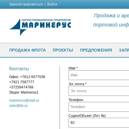
Зарегистрироваться
|
Войти
Продажа и аре
портовой инф
ПРОДАЖА ФЛОТА
ПРОЕКТЫ
ПРЕДЛОЖЕНИЯ
ЗАП
Контакты
Имя *
Офис: +7812 6077038
+7921 7587777
Эл. почта *
+37259474768
Skype: Marinerus1
Телефон
marinerus@mail.ru
zaliv@bk.ru
Судно/Объект (Лот №)