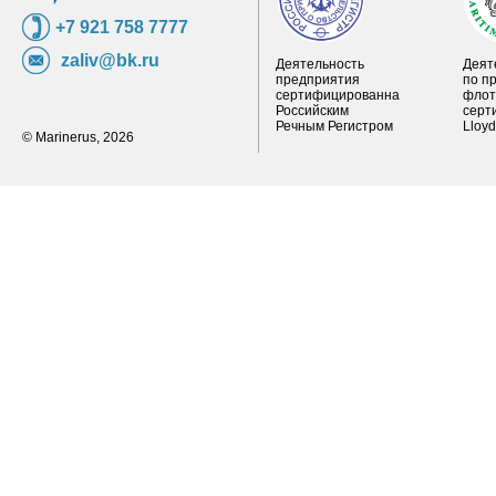
+7 921 758 7777
zaliv@bk.ru
Деятельность
Деят
предприятия
по п
сертифицированна
флот
Российским
серт
Речным Регистром
Lloy
© Marinerus, 2026