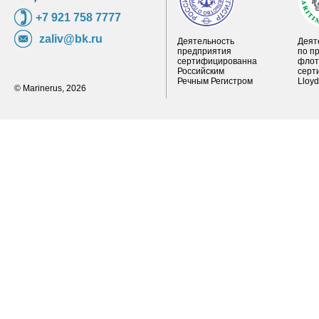
+7 921 758 7777
zaliv@bk.ru
Деятельность
Деят
предприятия
по п
сертифицированна
флот
Российским
серт
Речным Регистром
Lloy
© Marinerus, 2026