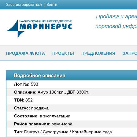
Зарегистрироваться
|
Войти
Продажа и арен
портовой инфр
ПРОДАЖА ФЛОТА
ПРОЕКТЫ
ПРЕДЛОЖЕНИЯ
ЗАПР
Лот №:
593
Описание
: Амур 1984г.п., ДВТ 3300т.
TBN
: 852
Статус
: продажа
Состояние
: в эксплуатации
Район плавания
: река-море
Тип
: Генгруз / Сухогрузные / Контейнерные суда