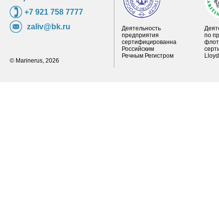
+7 921 758 7777
zaliv@bk.ru
Деятельность
Деят
предприятия
по п
сертифицированна
флот
Российским
серт
Речным Регистром
Lloy
© Marinerus, 2026